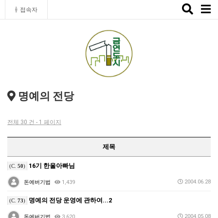
Toggle
접속자
naviga
명예의 전당
전체 30 건 - 1 페이지
제목
16기 한울아빠님
(C.
50
)
2004.06.28
돈에버기법
1,439
명예의 전당 운영에 관하여...2
(C.
73
)
2004.05.08
돈에버기법
3,620