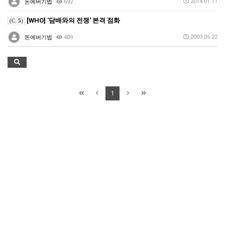
2014.01.11
돈에버기법
692
[WHO] '담배와의 전쟁' 본격 점화
(C.
5
)
2003.05.22
돈에버기법
409
1