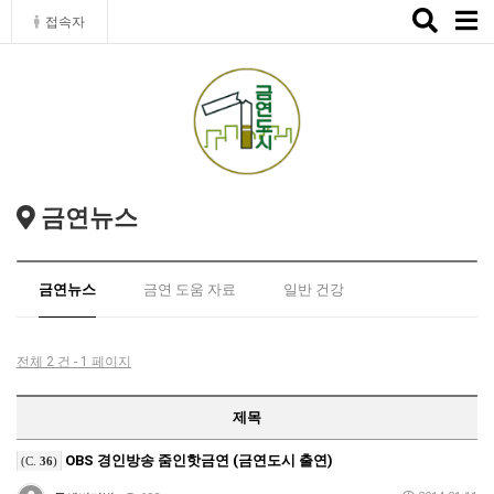
Toggle
접속자
naviga
금연뉴스
금연뉴스
금연 도움 자료
일반 건강
전체 2 건 - 1 페이지
제목
OBS 경인방송 줌인핫금연 (금연도시 출연)
(C.
36
)