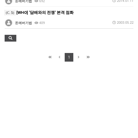
2014.01.11
돈에버기법
692
[WHO] '담배와의 전쟁' 본격 점화
(C.
5
)
2003.05.22
돈에버기법
409
1