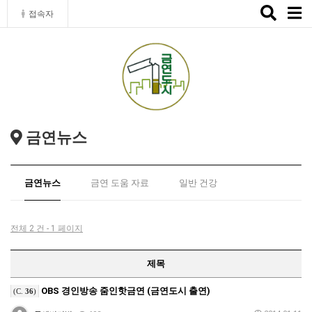
Toggle
접속자
naviga
금연뉴스
금연뉴스
금연 도움 자료
일반 건강
전체 2 건 - 1 페이지
제목
OBS 경인방송 줌인핫금연 (금연도시 출연)
(C.
36
)