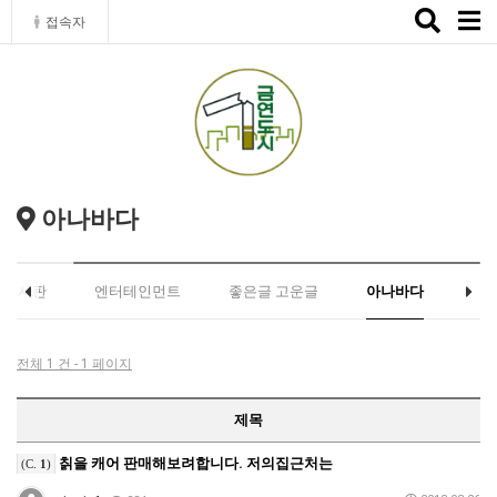
Toggle
접속자
naviga
아나바다
유게시판
엔터테인먼트
좋은글 고운글
아나바다
전체 1 건 - 1 페이지
제목
칡을 캐어 판매해보려합니다. 저의집근처는
(C.
1
)