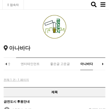
Toggle
접속자
naviga
아나바다
유게시판
엔터테인먼트
좋은글 고운글
아나바다
전체 1 건 - 1 페이지
제목
금연도시 후원안내