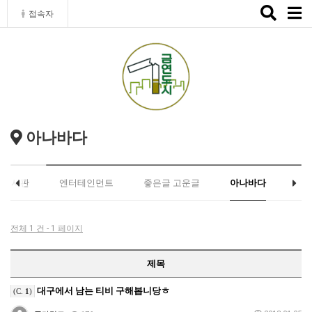
Toggle
접속자
naviga
아나바다
유게시판
엔터테인먼트
좋은글 고운글
아나바다
전체 1 건 - 1 페이지
제목
대구에서 남는 티비 구해봅니당ㅎ
(C.
1
)