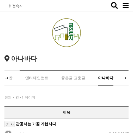
Toggle
접속자
naviga
아나바다
유게시판
엔터테인먼트
좋은글 고운글
아나바다
전체 7 건 - 1 페이지
제목
관공서는 가끔 가봅시다.
(C.
2
)