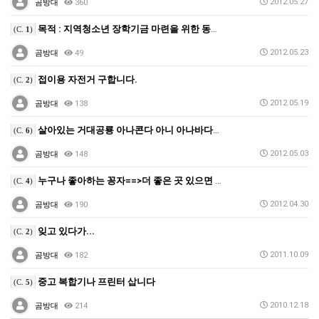
2012.05.27
곰방대
360
목적 : 지역청소년 장학기금 마련을 위한 동수바자회
(C.
1
)
2012.05.23
곰방대
49
접이용 자전거 구합니다.
(C.
2
)
2012.05.19
곰방대
138
살아있는 거대공룡 아나콘다 아니 아나바다여 영원하라. …
(C.
6
)
2012.05.03
곰방대
148
누구나 좋아하는 꽁자==>더 좋은 곳 있으면 갈켜줘요.…
(C.
4
)
2012.04.30
곰방대
190
잊고 있다가...
(C.
2
)
2011.10.09
곰방대
182
중고 복합기나 프린터 삽니다
(C.
5
)
2010.12.18
곰방대
214