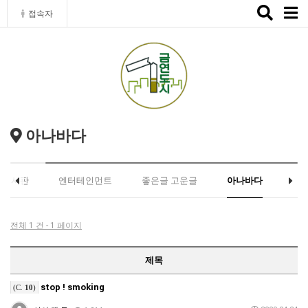
Toggle
접속자
naviga
아나바다
유게시판
엔터테인먼트
좋은글 고운글
아나바다
전체 1 건 - 1 페이지
제목
stop ! smoking
(C.
10
)