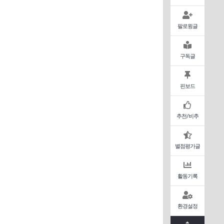
팔로윙글
구독글
핀보드
추천/비추
별점평가글
활동기록
환경설정