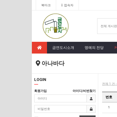
북마크
접속자
금연도시소개
명예의 전당
아나바다
LOGIN
전체 1 건 
회원가입
아이디/비번찾기
번호
1