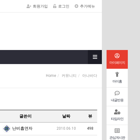
회원가입
로그인
추가메뉴
마이페이지
Home
커뮤니티
아나바다
마이홈
내글반응
글쓴이
날짜
뷰
타임라인
난비흡연자
2010.06.10
498
관심게시판