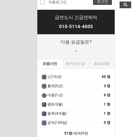
로그인
자동로그인
금연도시 긴급연락처
010-5114-4005
다음 승급일은?
-
모범시민
한까치조심!
힘내라힘!
신(10년)
40 명
황제(5년)
3 명
대왕(1년)
6 명
왕(6개월)
1 명
왕족(4개월)
1 명
공작(100일)
0 명
51명
/42429명