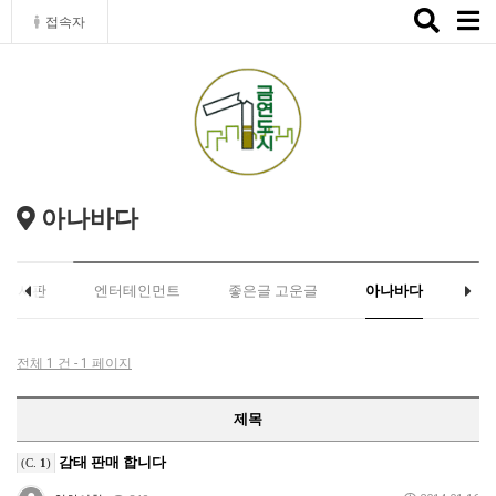
Toggle
접속자
naviga
아나바다
유게시판
엔터테인먼트
좋은글 고운글
아나바다
전체 1 건 - 1 페이지
제목
감태 판매 합니다
(C.
1
)