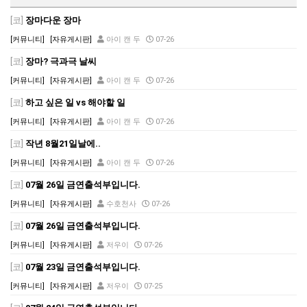
[코]
장마다운 장마
[커뮤니티]
[자유게시판]
아이 캔 두
07-26
[코]
장마? 극과극 날씨
[커뮤니티]
[자유게시판]
아이 캔 두
07-26
[코]
하고 싶은 일 vs 해야할 일
[커뮤니티]
[자유게시판]
아이 캔 두
07-26
[코]
작년 8월21일날에..
[커뮤니티]
[자유게시판]
아이 캔 두
07-26
[코]
07월 26일 금연출석부입니다.
[커뮤니티]
[자유게시판]
수호천사
07-26
[코]
07월 26일 금연출석부입니다.
[커뮤니티]
[자유게시판]
저우이
07-26
[코]
07월 23일 금연출석부입니다.
[커뮤니티]
[자유게시판]
저우이
07-25