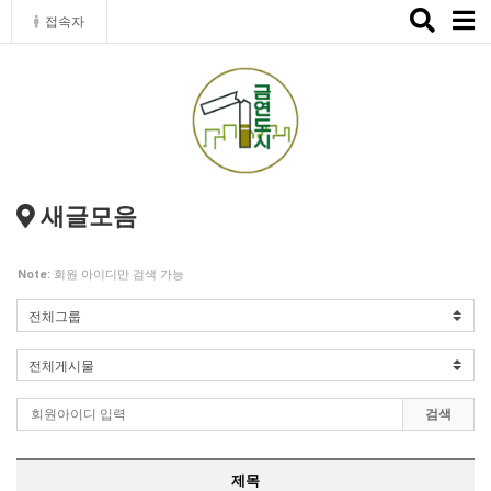
Toggle
접속자
naviga
새글모음
Note:
회원 아이디만 검색 가능
검색
제목