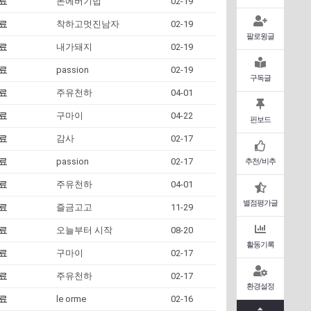
자료
돈에버기법
02-19
자료
착하고멋진남자
02-19
팔로윙글
자료
내가돼지
02-19
자료
passion
02-19
구독글
자료
주유천하
04-01
자료
구마이
04-22
핀보드
자료
감사
02-17
자료
passion
02-17
추천/비추
자료
주유천하
04-01
별점평가글
자료
즐금고고
11-29
자료
오늘부터 시작
08-20
활동기록
자료
구마이
02-17
자료
주유천하
02-17
환경설정
자료
le orme
02-16