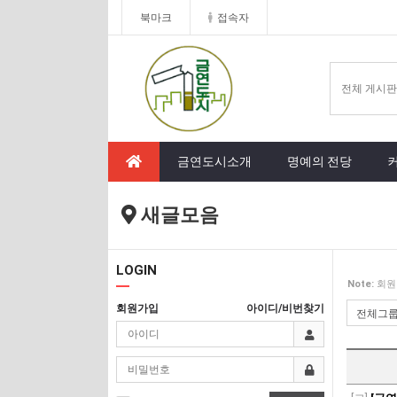
북마크
접속자
금연도시소개
명예의 전당
새글모음
LOGIN
Note:
회원
회원가입
아이디/비번찾기