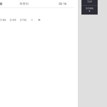
TOP
자료
저우이
02-16
DOWN
2188
2189
2190