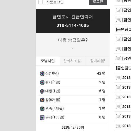
[코]
[금연
로그인
자동로그인
[코]
[금연
금연도시 긴급연락처
[코]
[금연
010-5114-4005
[금연광고
[코]
[금연
다음 승급일은?
-
[코]
[금연
[코]
[금연
모범시민
한까치조심!
힘내라힘!
[금연광고
신(10년)
42 명
[코]
201
황제(5년)
2 명
[코]
201
대왕(1년)
6 명
[코]
201
왕(6개월)
1 명
[코]
201
왕족(4개월)
1 명
[코]
201
공작(100일)
0 명
[코]
201
52명
/42430명