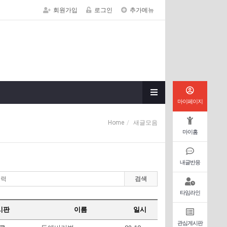
회원가입
로그인
추가메뉴
마이페이지
Home
새글모음
마이홈
내글반응
검색
타임라인
시판
이름
일시
관심게시판