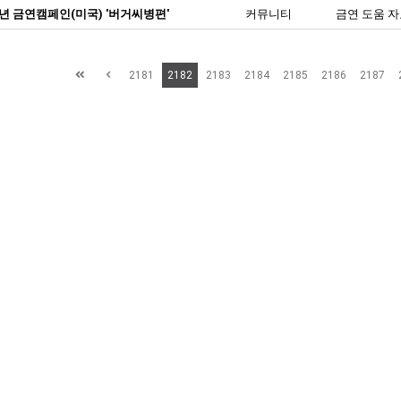
3년 금연캠페인(미국) '버거씨병편'
커뮤니티
금연 도움 
2181
2182
2183
2184
2185
2186
2187