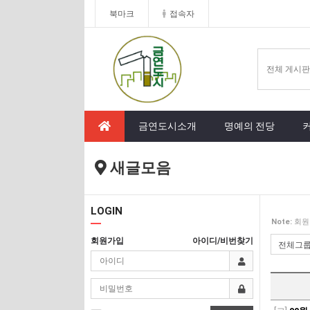
북마크
접속자
금연도시소개
명예의 전당
새글모음
LOGIN
Note:
회원
회원가입
아이디/비번찾기