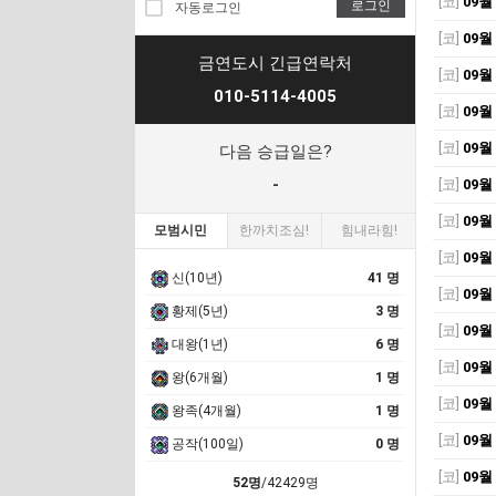
[코]
09월
로그인
자동로그인
[코]
09월
금연도시 긴급연락처
[코]
09월
010-5114-4005
[코]
09월
[코]
09월
다음 승급일은?
-
[코]
09월
[코]
09월
모범시민
한까치조심!
힘내라힘!
[코]
09월
신(10년)
41 명
[코]
09월
황제(5년)
3 명
[코]
09월
대왕(1년)
6 명
[코]
09월
왕(6개월)
1 명
[코]
09월
왕족(4개월)
1 명
[코]
09월
공작(100일)
0 명
[코]
09월
52명
/42429명