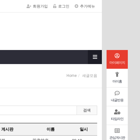
회원가입
로그인
추가메뉴
마이페이지
Home
새글모음
마이홈
내글반응
검색
타임라인
게시판
이름
일시
관심게시판