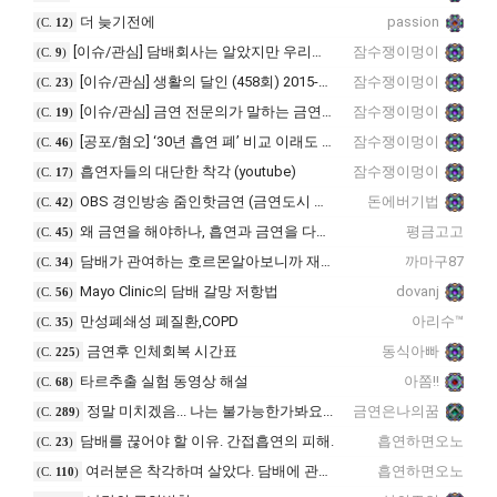
더 늦기전에
passion
(C.
12
)
[이슈/관심] 담배회사는 알았지만 우리는 몰랐던 사실들...
잠수쟁이멍이
(C.
9
)
[이슈/관심] 생활의 달인 (458회) 2015-01-05 : 금연의 달인 - 야크님 출연 (vimeo.com)
잠수쟁이멍이
(C.
23
)
[이슈/관심] 금연 전문의가 말하는 금연의 법칙 (Youtube)
잠수쟁이멍이
(C.
19
)
[공포/혐오] ‘30년 흡연 폐’ 비교 이래도 피우시겠습니까? (Youtube)
잠수쟁이멍이
(C.
46
)
흡연자들의 대단한 착각 (youtube)
잠수쟁이멍이
(C.
17
)
OBS 경인방송 줌인핫금연 (금연도시 출연)
돈에버기법
(C.
42
)
왜 금연을 해야하나, 흡연과 금연을 다시 생각하다.<국립암센타원장님 명강의
평금고고
(C.
45
)
담배가 관여하는 호르몬알아보니까 재미있네요
까마구87
(C.
34
)
Mayo Clinic의 담배 갈망 저항법
dovanj
(C.
56
)
만성폐쇄성 폐질환,COPD
아리수™
(C.
35
)
금연후 인체회복 시간표
동식아빠
(C.
225
)
타르추출 실험 동영상 해설
아쫌!!
(C.
68
)
정말 미치겠음... 나는 불가능한가봐요...
금연은나의꿈
(C.
289
)
담배를 끊어야 할 이유. 간접흡연의 피해.
흡연하면오노
(C.
23
)
여러분은 착각하며 살았다. 담배에 관한 잘못된 상식
흡연하면오노
(C.
110
)