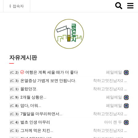
Toggle
접속자
naviga
자유게시판
여행은 계획 세울 때가 더 좋다
페일에일
(C.
2
)
온열증상 가볍게 보면 안됩니다.
착하고멋진남자2
(C.
3
)
몰랐던것.
착하고멋진남자2
(C.
1
)
2개월 상황은...
페일에일
(C.
9
)
덥다, 더워...
페일에일
(C.
8
)
7월달을 마무리하면서...
착하고멋진남자2
(C.
3
)
벌초 인생 마무리
아이 캔 두
(C.
4
)
그저께 먹은 치킨...
착하고멋진남자2
(C.
1
)