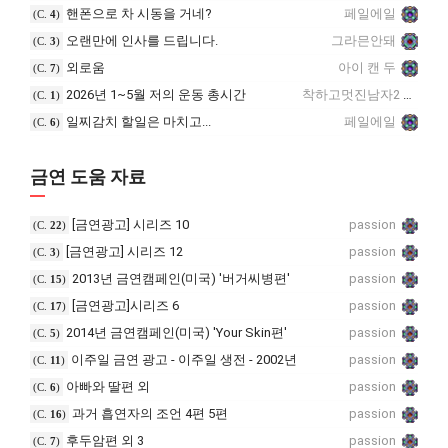
핸폰으로 차 시동을 거네?
페일에일
(C.
4
)
오랜만에 인사를 드립니다.
그라믄안돼
(C.
3
)
외로움
아이 캔 두
(C.
7
)
2026년 1~5월 저의 운동 총시간
착하고멋진남자2
(C.
1
)
일찌감치 할일은 마치고...
페일에일
(C.
6
)
금연 도움 자료
[금연광고] 시리즈 10
passion
(C.
22
)
[금연광고] 시리즈 12
passion
(C.
3
)
2013년 금연캠페인(미국) '버거씨병편'
passion
(C.
15
)
[금연광고]시리즈 6
passion
(C.
17
)
2014년 금연캠페인(미국) 'Your Skin편'
passion
(C.
5
)
이주일 금연 광고 - 이주일 생전 - 2002년
passion
(C.
11
)
아빠와 딸편 외
passion
(C.
6
)
과거 흡연자의 조언 4편 5편
passion
(C.
16
)
후두암편 외 3
passion
(C.
7
)