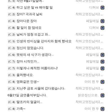
작년 8월21일날에..
착하고멋진남자2
(C.
1
)
하고 싶은 일 vs 해야할 일
디허브
(C.
4
)
장마? 극과극 날씨
착하고멋진남자2
(C.
2
)
장마다운 장마
페일에일
(C.
4
)
할 일이 참 많네요
디허브
(C.
8
)
날씨가 엄청 뜨겁고 와...
착하고멋진남자2
(C.
2
)
인생의 반이상을 강아지와 함께 했네요
착하고멋진남자2
(C.
1
)
정신이 없었습니다.
착하고멋진남자2
(C.
2
)
뜻밖의 새 식구가 생겼다...
페일에일
(C.
6
)
장마 시작인가...
페일에일
(C.
7
)
이렇게나 쾌적한 여름이라니!
페일에일
(C.
7
)
울컥했네요.
착하고멋진남자2
(C.
3
)
영화같은 인생~
아이 캔 두
(C.
4
)
지난주 금토 서울에 갔다왔습니다.
착하고멋진남자2
(C.
2
)
6월21일 금연출석부입니다.
맑은정신으로..
딸조카의 얼굴이...
착하고멋진남자2
(C.
4
)
가족~
아이 캔 두
(C.
4
)