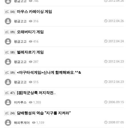
2012.04.26
평금고고
746
마우스 카레이싱 게임
(C.
14
)
2012.04.26
평금고고
316
오래버티기 게임
(C.
19
)
2012.04.24
평금고고
416
벌레자르기 게임
(C.
18
)
2012.04.23
평금고고
287
<야구타석게임>신나게 함께해봐요.^^&
(C.
19
)
2012.04.23
평금고고
515
[겜]적군상륙 저지작전..
(C.
47
)
2006.09.15
이카루스
1,355
담배행성의 역습 "지구를 지켜라"
(C.
24
)
2008.07.05
해피투게더
1,159