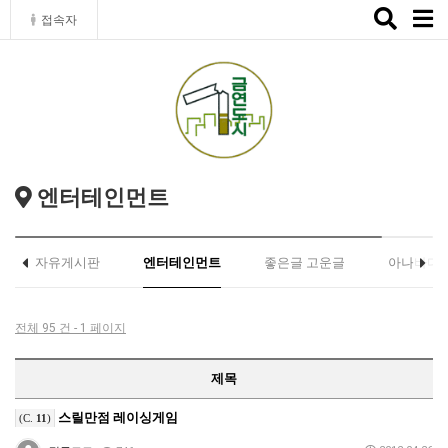
Toggle
접속자
naviga
엔터테인먼트
자유게시판
엔터테인먼트
좋은글 고운글
아나바다
전체 95 건 - 1 페이지
제목
스릴만점 레이싱게임
(C.
11
)