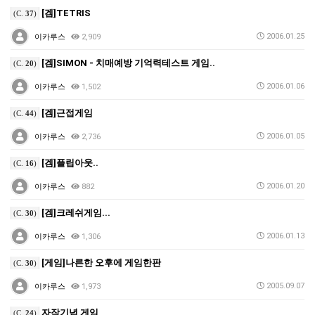
[겜]TETRIS
(C.
37
)
2006.01.25
이카루스
2,909
[겜]SIMON - 치매예방 기억력테스트 게임..
(C.
20
)
2006.01.06
이카루스
1,502
[겜]근접게임
(C.
44
)
2006.01.05
이카루스
2,736
[겜]플립아웃..
(C.
16
)
2006.01.20
이카루스
882
[겜]크레쉬게임...
(C.
30
)
2006.01.13
이카루스
1,306
[게임]나른한 오후에 게임한판
(C.
30
)
2005.09.07
이카루스
1,973
자작기념 게임
(C.
24
)