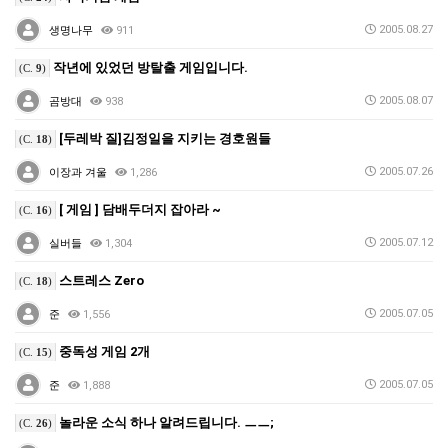
2005.08.27
생명나무
911
작년에 있었던 방탈출 게임입니다.
(C.
9
)
2005.08.07
곰방대
938
[두레박 질]김정일을 지키는 경호원들
(C.
18
)
2005.07.26
이장과 겨울
1,286
[ 게임 ] 담배두더지 잡아라 ~
(C.
16
)
2005.07.12
실버들
1,304
스트레스 Zero
(C.
18
)
2005.07.05
준
1,556
중독성 게임 2개
(C.
15
)
2005.07.05
준
1,888
놀라운 소식 하나 알려드립니다. ㅡㅡ;
(C.
26
)