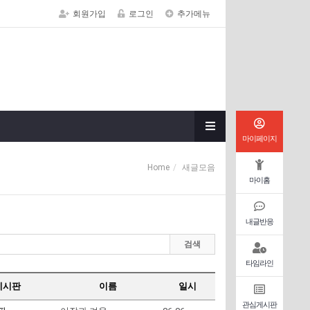
회원가입
로그인
추가메뉴
마이페이지
Home
새글모음
마이홈
내글반응
검색
타임라인
게시판
이름
일시
관심게시판