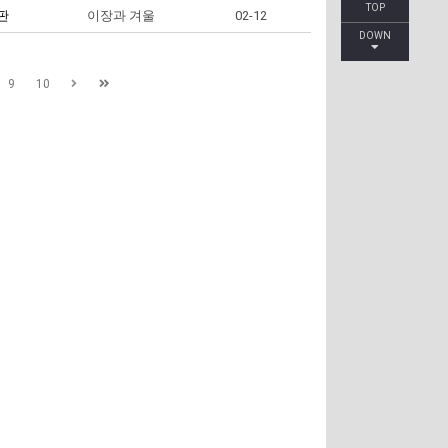
TOP
판
이장과 겨울
02-12
DOWN
9
10