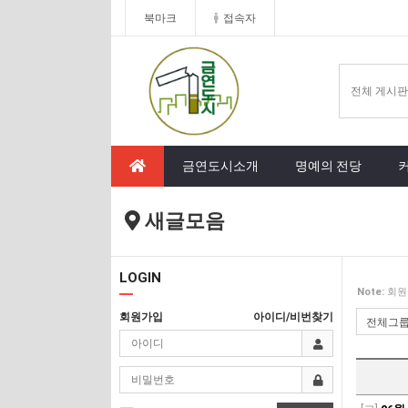
북마크
접속자
금연도시소개
명예의 전당
새글모음
LOGIN
Note:
회원
회원가입
아이디/비번찾기