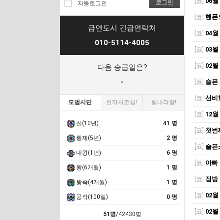
[코]
06월
로그인
자동로그인
[코]
핸폰
금연도시 긴급연락처
[코]
04월
010-5114-4005
[코]
03월
[코]
02월
다음 승급일은?
-
[코]
슬픈
[코]
선비
모범시민
한까치조심!
힘내라힘!
[코]
12월
신(10년)
41 명
[코]
첫번
황제(5년)
2 명
[코]
슬픈
대왕(1년)
6 명
[코]
아빠
왕(6개월)
1 명
[코]
점방
왕족(4개월)
1 명
[코]
02월
공작(100일)
0 명
[코]
02월
51명
/42430명