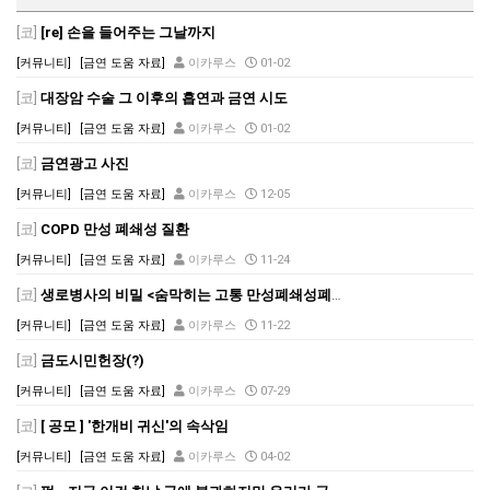
[코]
[re] 손을 들어주는 그날까지
[커뮤니티]
[금연 도움 자료]
이카루스
01-02
[코]
대장암 수술 그 이후의 흡연과 금연 시도
[커뮤니티]
[금연 도움 자료]
이카루스
01-02
[코]
금연광고 사진
[커뮤니티]
[금연 도움 자료]
이카루스
12-05
[코]
COPD 만성 폐쇄성 질환
[커뮤니티]
[금연 도움 자료]
이카루스
11-24
[코]
생로병사의 비밀 <숨막히는 고통 만성폐쇄성폐질환>
[커뮤니티]
[금연 도움 자료]
이카루스
11-22
[코]
금도시민헌장(?)
[커뮤니티]
[금연 도움 자료]
이카루스
07-29
[코]
[ 공모 ] '한개비 귀신'의 속삭임
[커뮤니티]
[금연 도움 자료]
이카루스
04-02