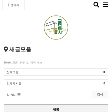
Toggle
접속자
naviga
새글모음
Note:
회원 아이디만 검색 가능
검색
제목