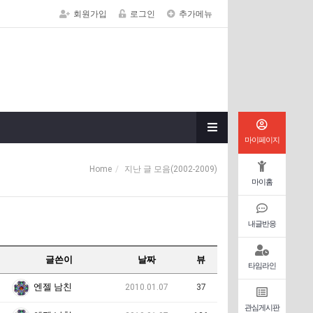
회원가입
로그인
추가메뉴
마이페이지
Home
지난 글 모음(2002-2009)
마이홈
내글반응
글쓴이
날짜
뷰
타임라인
엔젤 남친
2010.01.07
37
관심게시판