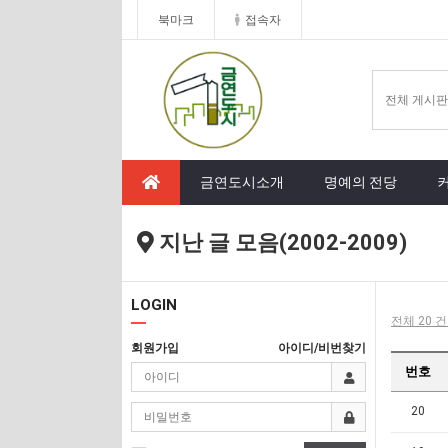
북마크
접속자
금연도시소개
명예의 전당
지난 글 모음(2002-2009)
LOGIN
전체 20 건
회원가입
아이디/비번찾기
번호
20