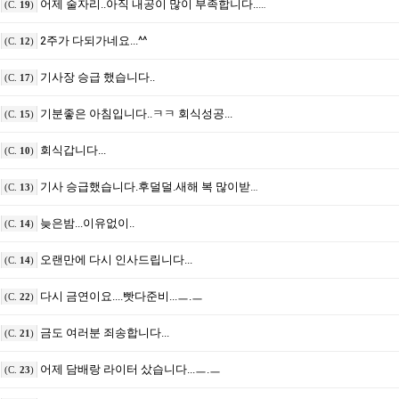
어제 술자리..아직 내공이 많이 부족합니다..ㅠㅠ
(C.
19
)
2주가 다되가네요...^^
(C.
12
)
기사장 승급 했습니다..
(C.
17
)
기분좋은 아침입니다..ㅋㅋ 회식성공...
(C.
15
)
회식갑니다...
(C.
10
)
기사 승급했습니다.후덜덜.새해 복 많이받으세요
(C.
13
)
늦은밤...이유없이..
(C.
14
)
오랜만에 다시 인사드립니다...
(C.
14
)
다시 금연이요....빳다준비...ㅡ.ㅡ
(C.
22
)
금도 여러분 죄송합니다...
(C.
21
)
어제 담배랑 라이터 샀습니다...ㅡ.ㅡ
(C.
23
)