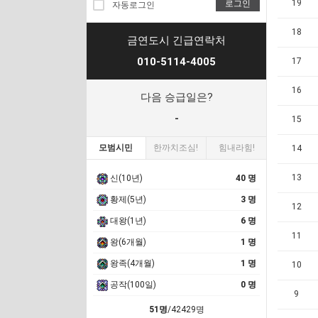
19
로그인
자동로그인
18
금연도시 긴급연락처
010-5114-4005
17
16
다음 승급일은?
-
15
모범시민
한까치조심!
힘내라힘!
14
13
신(10년)
40 명
황제(5년)
3 명
12
대왕(1년)
6 명
11
왕(6개월)
1 명
왕족(4개월)
1 명
10
공작(100일)
0 명
9
51명
/42429명