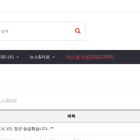
커뮤니티
뉴스&자료
지난 글 모음(2002-2009)
 - 1 페이지
제목
장군 승급했습니다...^^
(C.
17
)