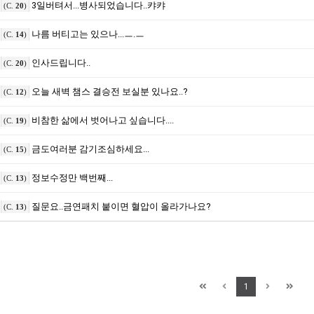
3일버텨서...병사되었습니다..캬캬
(C.
20
)
나름 버티고는 있으나...ㅡ.ㅡ
(C.
14
)
인사드립니다..
(C.
20
)
오늘 새벽 챔스 결승전 보실분 있나요..?
(C.
12
)
비참한 삶에서 벗어나고 싶습니다....
(C.
19
)
금도여러분 감기조심하세요...
(C.
15
)
정보수정만 백번째...
(C.
13
)
질문요..금연패치 붙이면 혈압이 올라가나요?
(C.
13
)
1