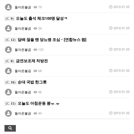
2010.01.05
돌아온불곰
79
오늘도 출석 체크100명 달성ㅋ
(C.
9
)
2010.01.05
돌아온불곰
24
담배 끊을 땐 당뇨병 조심 - [연합뉴스 펌]
(C.
12
)
2010.01.05
돌아온불곰
123
금연보조제 처방전
(C.
8
)
2010.01.05
돌아온불곰
68
순대 국밥 한그릇
(C.
16
)
2010.01.05
돌아온불곰
96
오늘도 아침운동 꽝ㅠ.ㅠ
(C.
15
)
2010.01.05
돌아온불곰
49