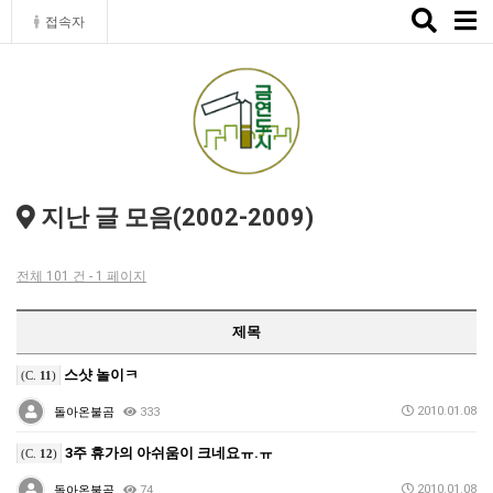
Toggle
접속자
naviga
지난 글 모음(2002-2009)
전체 101 건 - 1 페이지
제목
스샷 놀이ㅋ
(C.
11
)
2010.01.08
돌아온불곰
333
3주 휴가의 아쉬움이 크네요ㅠ.ㅠ
(C.
12
)
2010.01.08
돌아온불곰
74