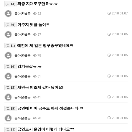
짜증 지대로구만요ㅠ.ㅠ
(C.
13
)
2010.01.07
돌아온불곰
92
거주지 댓글 놀이ㅋ
(C.
20
)
2010.01.06
돌아온불곰
67
예전에 제 입은 빵꾸똥꾸였네요ㅋ
(C.
11
)
2010.01.06
돌아온불곰
78
감기몸살ㅠ.ㅠ
(C.
10
)
2010.01.06
돌아온불곰
51
새만금 방조제 갔다 왔어요!!
(C.
15
)
2010.01.06
돌아온불곰
41
금연에 이어 금주도 하게 생겼습니다.ㅋ
(C.
19
)
2010.01.06
돌아온불곰
78
금연도시 운영이 어떻게 되나요??
(C.
21
)