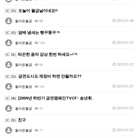
오늘이 월급날이네요!!
(C.
15
)
2010.01.08
돌아온불곰
88
담배 냄새는 빵꾸똥꾸ㅋ
(C.
15
)
2010.01.07
돌아온불곰
145
따끈한 음악 감상 한번 하세요~!ㅋ
(C.
11
)
2010.01.07
돌아온불곰
56
금연도시도 재정비 하면 안될까요??
(C.
12
)
2010.01.07
돌아온불곰
161
[2009년 하반기 금연캠페인TVCF- 송년회편 (40…
(C.
10
)
2010.01.07
돌아온불곰
57
친구
(C.
11
)
2010.01.07
돌아온불곰
71