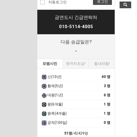
로그인
자동로그인
금연도시 긴급연락처
010-5114-4005
다음 승급일은?
-
모범시민
한까치조심!
힘내라힘!
신(10년)
40 명
황제(5년)
3 명
대왕(1년)
6 명
왕(6개월)
1 명
왕족(4개월)
1 명
공작(100일)
0 명
51명
/42429명