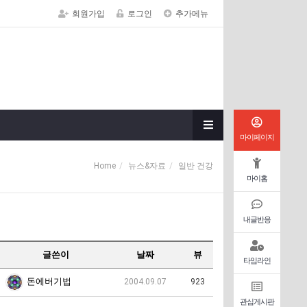
회원가입
로그인
추가메뉴
마이페이지
Home
뉴스&자료
일반 건강
마이홈
내글반응
글쓴이
날짜
뷰
타임라인
돈에버기법
2004.09.07
923
관심게시판