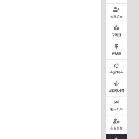
팔로윙글
구독글
핀보드
추천/비추
별점평가글
활동기록
환경설정