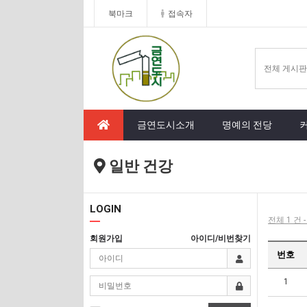
북마크
접속자
금연도시소개
명예의 전당
일반 건강
LOGIN
전체 1 건 
회원가입
아이디/비번찾기
번호
1