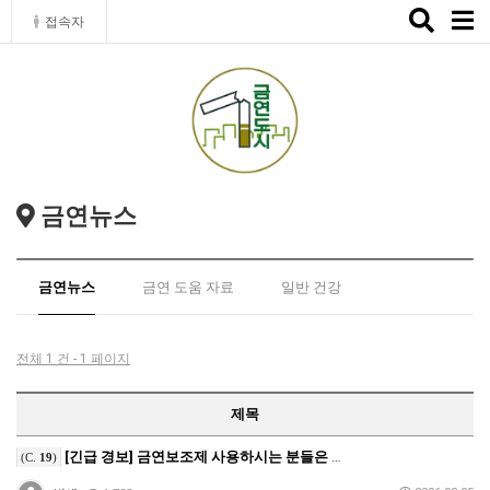
Toggle
접속자
naviga
금연뉴스
금연뉴스
금연 도움 자료
일반 건강
전체 1 건 - 1 페이지
제목
[긴급 경보] 금연보조제 사용하시는 분들은 반드시 참고…
(C.
19
)