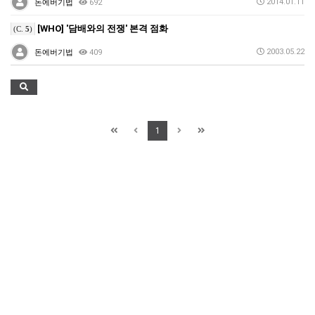
2014.01.11
돈에버기법
692
[WHO] '담배와의 전쟁' 본격 점화
(C.
5
)
2003.05.22
돈에버기법
409
1