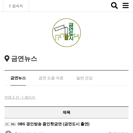
Toggle
접속자
naviga
금연뉴스
금연뉴스
금연 도움 자료
일반 건강
전체 2 건 - 1 페이지
제목
OBS 경인방송 줌인핫금연 (금연도시 출연)
(C.
36
)