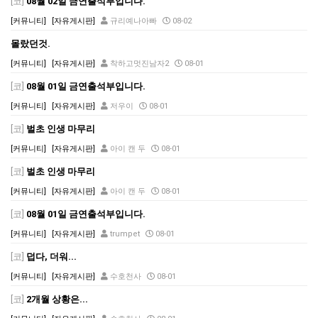
[코]
08월 02일 금연출석부입니다.
[커뮤니티]
[자유게시판]
규리예나아빠
08-02
몰랐던것.
[커뮤니티]
[자유게시판]
착하고멋진남자2
08-01
[코]
08월 01일 금연출석부입니다.
[커뮤니티]
[자유게시판]
저우이
08-01
[코]
벌초 인생 마무리
[커뮤니티]
[자유게시판]
아이 캔 두
08-01
[코]
벌초 인생 마무리
[커뮤니티]
[자유게시판]
아이 캔 두
08-01
[코]
08월 01일 금연출석부입니다.
[커뮤니티]
[자유게시판]
trumpet
08-01
[코]
덥다, 더워...
[커뮤니티]
[자유게시판]
수호천사
08-01
[코]
2개월 상황은...