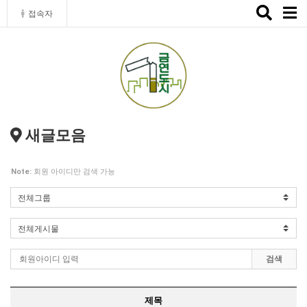
Toggle
접속자
naviga
새글모음
Note:
회원 아이디만 검색 가능
검색
제목