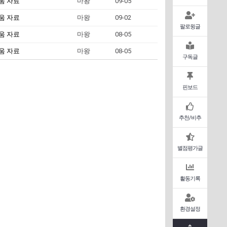
움 자료
마왕
09-05
움 자료
마왕
09-02
팔로윙글
움 자료
마왕
08-05
움 자료
마왕
08-05
구독글
핀보드
추천/비추
별점평가글
활동기록
환경설정