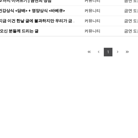
000 까지 이어쓰기 ] 금연의 장점
커뮤니티
금연 도
 건강상식 <담배> + 영양상식 <바베큐>
커뮤니티
금연 도
 이건 한낱 글에 불과하지만 우리가 금연하지 않으면 언젠가 닥쳐야 할 일이기에..퍼옵니다.
커뮤니티
금연 도
 오신 분들께 드리는 글
커뮤니티
금연 도
1