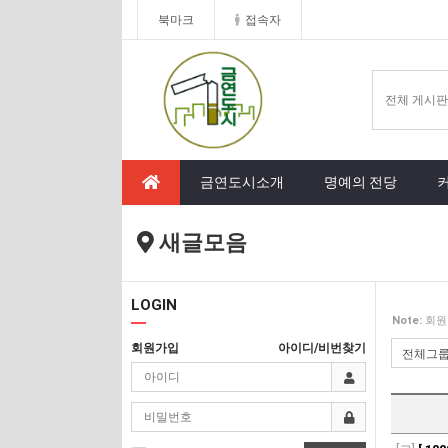
북마크
접속자
금연도시소개
명예의 전당
새글모음
LOGIN
Note:
회원
회원가입
아이디/비번찾기