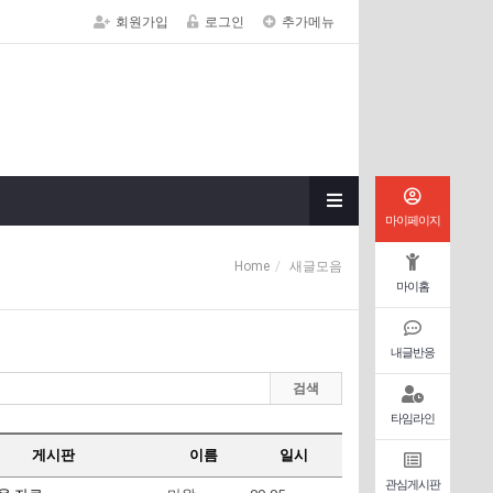
회원가입
로그인
추가메뉴
마이페이지
Home
새글모음
마이홈
내글반응
검색
타임라인
게시판
이름
일시
관심게시판