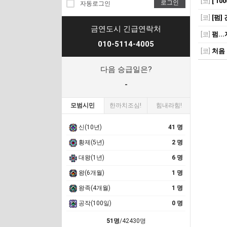
[코]
[ 1
로그인
자동로그인
[코]
[펌]
금연도시 긴급연락처
[코]
펌...지금
010-5114-4005
[코]
처음
다음 승급일은?
-
모범시민
한까치조심!
힘내라힘!
신(10년)
41 명
황제(5년)
2 명
대왕(1년)
6 명
왕(6개월)
1 명
왕족(4개월)
1 명
공작(100일)
0 명
51명
/42430명