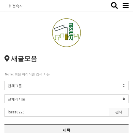
Toggle
접속자
naviga
새글모음
Note:
회원 아이디만 검색 가능
검색
제목