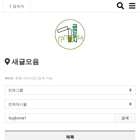
Toggle
접속자
naviga
새글모음
Note:
회원 아이디만 검색 가능
검색
제목