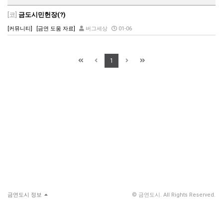
[코]
금도시민헌장(?)
[커뮤니티]
[금연 도움 자료]
버그세상
01-06
1
금연도시 정보
© 금연도시. All Rights Reserved.