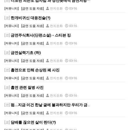
[코]
니코틴 의존도 검사법 과 장산곶매식 금연처방^^
[커뮤니티]
[금연 도움 자료]
천지조화
03-16
[코]
한개비귀신 대응전술(?)
[커뮤니티]
[금연 도움 자료]
천지조화
03-16
[코]
금연주식회사(단편소설) - 스티븐 킹
[커뮤니티]
[금연 도움 자료]
천지조화
03-16
[코]
금연실력기초 (하)
[커뮤니티]
[금연 도움 자료]
천지조화
03-16
[코]
흡연으로 인해 손상된 폐 사진
[커뮤니티]
[금연 도움 자료]
천지조화
03-16
[코]
흡연 관련 질병 사진
[커뮤니티]
[금연 도움 자료]
천지조화
03-16
[코]
펌...지금 이건 한낱 글에 불과하지만 우리가 금연하지 않으면 언젠가 닥쳐야 할 일이기에..퍼옵니다.
[커뮤니티]
[금연 도움 자료]
천지조화
03-16
[코]
담배를 끊으면 살이 찐다(?)