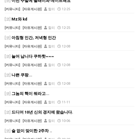
[코]
이번 주말에 딸래미와 데이트해요
[커뮤니티]
[자유게시판]
할리
12-25
[코]
Mz와 kd
[커뮤니티]
[자유게시판]
할리
12-25
[코]
아침형 인간, 저녁형 인간
[커뮤니티]
[자유게시판]
할리
12-08
[코]
늘어 납니다 쿠하핫~~~
[커뮤니티]
[자유게시판]
할리
12-08
[코]
나쁜 쿠팡...
[커뮤니티]
[자유게시판]
할리
12-08
[코]
그놈의 핵이 뭐라고...
[커뮤니티]
[자유게시판]
할리
11-11
[코]
드디어 10년 신의 경지에 왔습니다.
[커뮤니티]
[자유게시판]
할리
10-06
[코]
술 없이 맞이한 2주차 ..