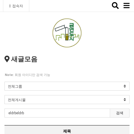
Toggle
접속자
naviga
새글모음
Note:
회원 아이디만 검색 가능
검색
제목