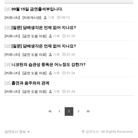
[코]
09월 15일 금연출석부입니다.
[커뮤니티]
[자유게시판]
가후
09-15
[코]
[질문] 담배생각은 언제 없어 지나요?
[커뮤니티]
[금연 도움 자료]
가후
01-29
[코]
[질문] 담배생각은 언제 없어 지나요?
[커뮤니티]
[금연 도움 자료]
가후
01-29
[코]
니코틴의 습관성 중독은 어느정도 강한가?
[커뮤니티]
[금연 도움 자료]
가후
01-24
[코]
흡연과 음주와의 관계
[커뮤니티]
[금연 도움 자료]
가후
01-24
1
금연도시 정보
© 금연도시. All Rights Reserved.