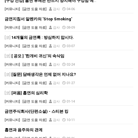
[구강 건강] 흡연 후에는 반드시 양치해야 구강암 예방
[커뮤니티]
[금연 도움 자료]
감사
04-06
금연지침서 알렌카의 'Stop Smoking'
[커뮤니티]
[금연 도움 자료]
감사
08-09
[코]
14개월의 금연록 : 방심하지 맙시다.
[커뮤니티]
[금연 도움 자료]
감사
03-07
[코]
[ 공모 ] '한개비 귀신'의 속삭임
[커뮤니티]
[금연 도움 자료]
감사
02-24
[코]
[질문] 담배생각은 언제 없어 지나요?
[커뮤니티]
[금연 도움 자료]
감사
01-27
[코]
[퍼옴] 흡연의 심리학
[커뮤니티]
[금연 도움 자료]
감사
01-14
금연주식회사(단편소설) - 스티븐 킹
[커뮤니티]
[금연 도움 자료]
감사
10-11
흡연과 음주와의 관계