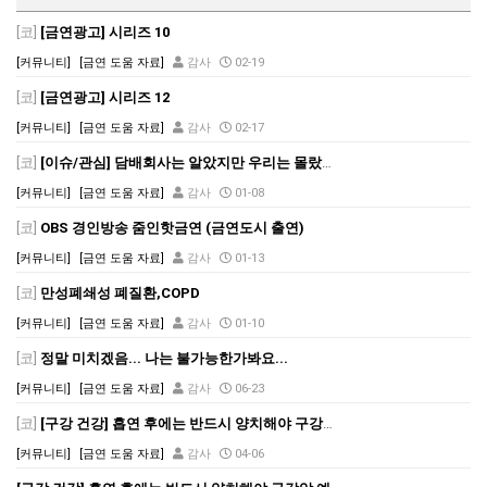
[코]
[금연광고] 시리즈 10
[커뮤니티]
[금연 도움 자료]
감사
02-19
[코]
[금연광고] 시리즈 12
[커뮤니티]
[금연 도움 자료]
감사
02-17
[코]
[이슈/관심] 담배회사는 알았지만 우리는 몰랐던 사실들...
[커뮤니티]
[금연 도움 자료]
감사
01-08
[코]
OBS 경인방송 줌인핫금연 (금연도시 출연)
[커뮤니티]
[금연 도움 자료]
감사
01-13
[코]
만성폐쇄성 폐질환,COPD
[커뮤니티]
[금연 도움 자료]
감사
01-10
[코]
정말 미치겠음... 나는 불가능한가봐요...
[커뮤니티]
[금연 도움 자료]
감사
06-23
[코]
[구강 건강] 흡연 후에는 반드시 양치해야 구강암 예방
[커뮤니티]
[금연 도움 자료]
감사
04-06