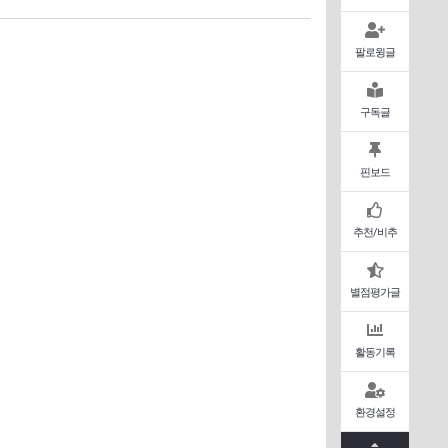
팔로윙글
구독글
핀보드
추천/비추
별점평가글
활동기록
환경설정