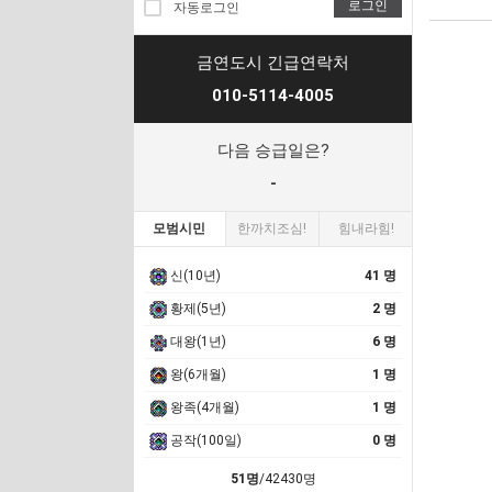
로그인
자동로그인
금연도시 긴급연락처
010-5114-4005
다음 승급일은?
-
모범시민
한까치조심!
힘내라힘!
신(10년)
41 명
황제(5년)
2 명
대왕(1년)
6 명
왕(6개월)
1 명
왕족(4개월)
1 명
공작(100일)
0 명
51명
/42430명