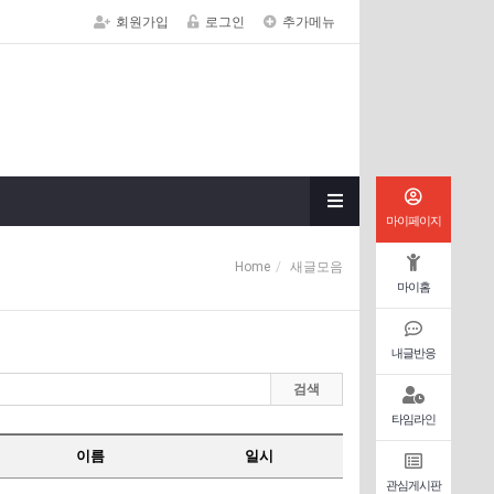
회원가입
로그인
추가메뉴
마이페이지
Home
새글모음
마이홈
내글반응
검색
타임라인
이름
일시
관심게시판