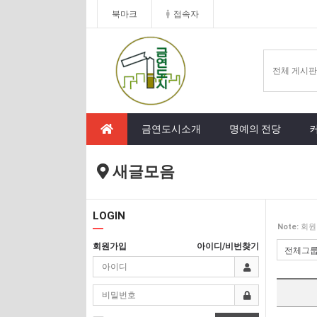
북마크
접속자
금연도시소개
명예의 전당
새글모음
LOGIN
Note:
회원
회원가입
아이디/비번찾기