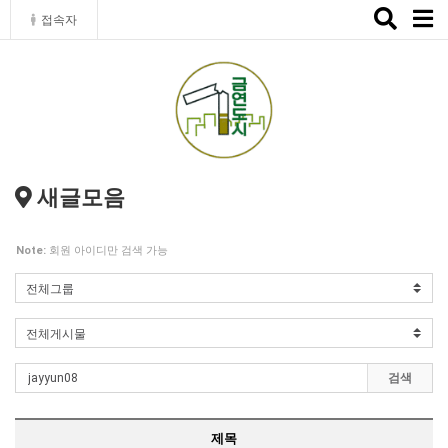
Toggle
접속자
naviga
새글모음
Note:
회원 아이디만 검색 가능
검색
제목