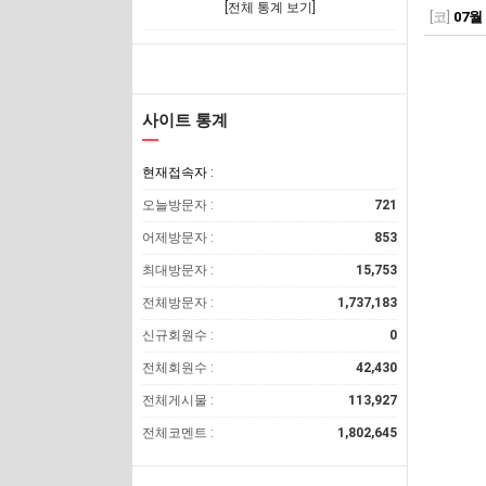
[전체 통계 보기]
[코]
07월
사이트 통계
현재접속자 :
오늘방문자 :
721
어제방문자 :
853
최대방문자 :
15,753
전체방문자 :
1,737,183
신규회원수 :
0
전체회원수 :
42,430
전체게시물 :
113,927
전체코멘트 :
1,802,645