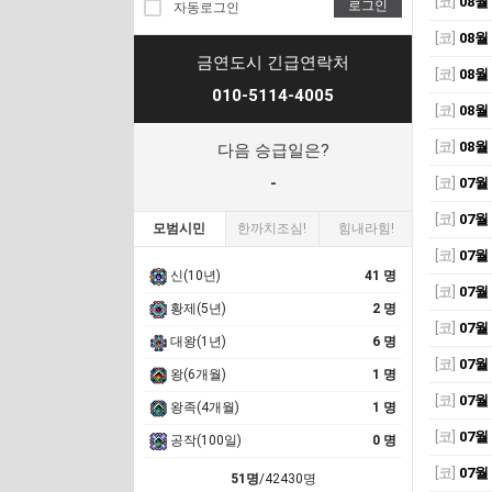
[코]
08월
로그인
자동로그인
[코]
08월
금연도시 긴급연락처
[코]
08월
010-5114-4005
[코]
08월
[코]
08월
다음 승급일은?
-
[코]
07월
[코]
07월
모범시민
한까치조심!
힘내라힘!
[코]
07월
신(10년)
41 명
[코]
07월
황제(5년)
2 명
[코]
07월
대왕(1년)
6 명
[코]
07월
왕(6개월)
1 명
[코]
07월
왕족(4개월)
1 명
[코]
07월
공작(100일)
0 명
[코]
07월
51명
/42430명