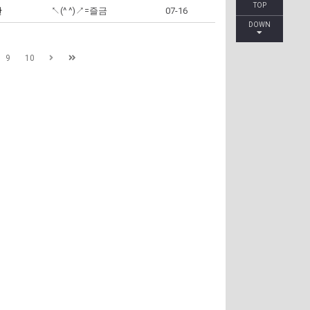
TOP
판
↖(^ ^)↗=즐금
07-16
DOWN
9
10