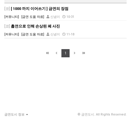
[코]
[ 1000 까지 이어쓰기 ] 금연의 장점
[커뮤니티]
[금연 도움 자료]
신념이
10-31
[코]
흡연으로 인해 손상된 폐 사진
[커뮤니티]
[금연 도움 자료]
신념이
11-18
1
금연도시 정보
© 금연도시. All Rights Reserved.