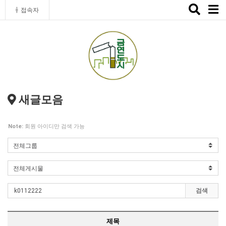
Toggle
접속자
naviga
새글모음
Note:
회원 아이디만 검색 가능
검색
제목