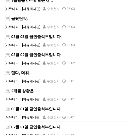
[코]
7월달을 마무리하면서...
[커뮤니티]
[자유게시판]
수호천사
08-03
[코]
몰랐던것.
[커뮤니티]
[자유게시판]
수호천사
08-03
[코]
08월 03일 금연출석부입니다.
[커뮤니티]
[자유게시판]
수호천사
08-03
[코]
08월 02일 금연출석부입니다.
[커뮤니티]
[자유게시판]
수호천사
08-02
[코]
덥다, 더워...
[커뮤니티]
[자유게시판]
수호천사
08-01
[코]
2개월 상황은...
[커뮤니티]
[자유게시판]
수호천사
08-01
[코]
08월 01일 금연출석부입니다.
[커뮤니티]
[자유게시판]
수호천사
08-01
[코]
07월 31일 금연출석부입니다.