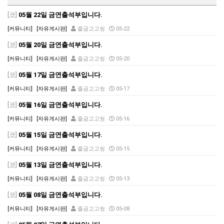
[코]
05월 22일 금연출석부입니다.
[커뮤니티]
[자유게시판]
즐금고고씽
05-22
[코]
05월 20일 금연출석부입니다.
[커뮤니티]
[자유게시판]
즐금고고씽
05-20
[코]
05월 17일 금연출석부입니다.
[커뮤니티]
[자유게시판]
즐금고고씽
05-17
[코]
05월 16일 금연출석부입니다.
[커뮤니티]
[자유게시판]
즐금고고씽
05-16
[코]
05월 15일 금연출석부입니다.
[커뮤니티]
[자유게시판]
즐금고고씽
05-15
[코]
05월 13일 금연출석부입니다.
[커뮤니티]
[자유게시판]
즐금고고씽
05-13
[코]
05월 08일 금연출석부입니다.
[커뮤니티]
[자유게시판]
즐금고고씽
05-08