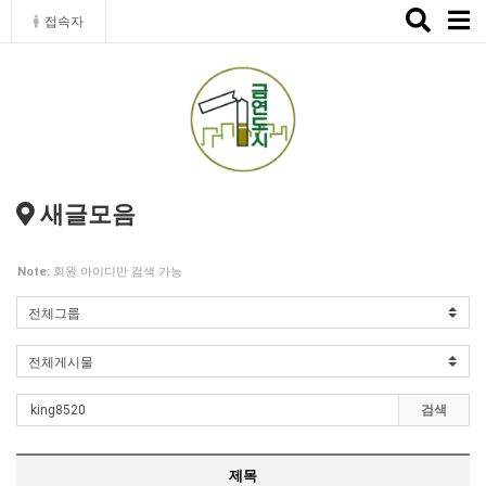
Toggle
접속자
naviga
새글모음
Note:
회원 아이디만 검색 가능
검색
제목