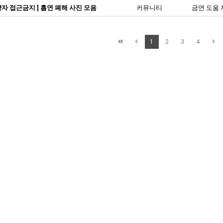
약자 접근금지 ] 흡연 폐해 사진 모음
커뮤니티
금연 도움 
1
2
3
4