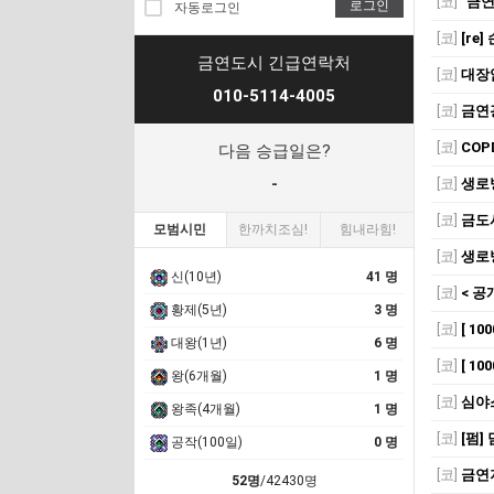
[코]
"금연
로그인
자동로그인
[코]
[re
금연도시 긴급연락처
[코]
대장
010-5114-4005
[코]
금연
[코]
COP
다음 승급일은?
-
[코]
생로병
[코]
금도
모범시민
한까치조심!
힘내라힘!
[코]
생로
신(10년)
41 명
[코]
< 공
황제(5년)
3 명
[코]
[ 1
대왕(1년)
6 명
[코]
[ 1
왕(6개월)
1 명
[코]
심야스
왕족(4개월)
1 명
[코]
[펌
공작(100일)
0 명
[코]
금연지
52명
/42430명