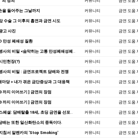
"의 정의
커뮤니티
금연 도움 
] 손을 들어주는 그날까지
커뮤니티
금연 도움 
암 수술 그 이후의 흡연과 금연 시도
커뮤니티
금연 도움 
광고 사진
커뮤니티
금연 도움 
D 만성 폐쇄성 질환
커뮤니티
금연 도움 
사의 비밀 <숨막히는 고통 만성폐쇄성폐질환>
커뮤니티
금연 도움 
시민헌장(?)
커뮤니티
금연 도움 
병사의 비밀 : 금연프로젝트 담배와 전쟁
커뮤니티
금연 도움 
개마당 > 내가 겪은 금단증상과 그 대응책
커뮤니티
금연 도움 
000 까지 이어쓰기 ] 금연의 장점
커뮤니티
금연 도움 
000 까지 이어쓰기 ] 금연의 장점
커뮤니티
금연 도움 
페셜: 담배탈출 18세, 초딩 금연을 선포하다
커뮤니티
금연 도움 
] 담배는 또한 일산화탄소의 중독이다.
커뮤니티
금연 도움 
침서 알렌카의 'Stop Smoking'
커뮤니티
금연 도움 