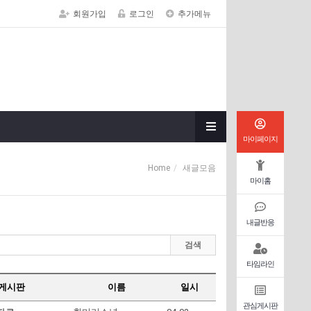
회원가입
로그인
추가메뉴
마이페이지
Home
새글모음
마이홈
내글반응
검색
타임라인
게시판
이름
일시
관심게시판