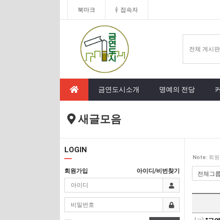
북마크
접속자
금연도시소개
명예의 전당
새글모음
LOGIN
Note:
회원
회원가입
아이디/비번찾기