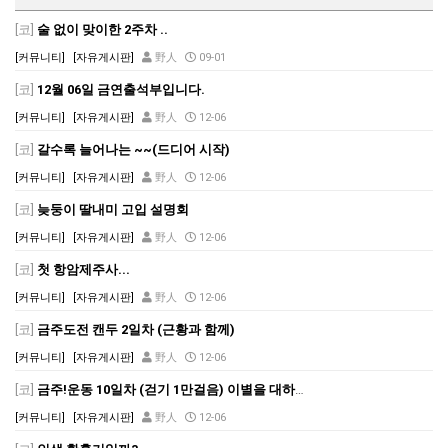
[코]
술 없이 맞이한 2주차 ..
[커뮤니티]
[자유게시판]
野人
09-01
[코]
12월 06일 금연출석부입니다.
[커뮤니티]
[자유게시판]
野人
12-06
[코]
갈수록 늘어나는 ~~(드디어 시작)
[커뮤니티]
[자유게시판]
野人
12-06
[코]
늦둥이 딸내미 고입 설명회
[커뮤니티]
[자유게시판]
野人
12-06
[코]
첫 항암제주사...
[커뮤니티]
[자유게시판]
野人
12-06
[코]
금주도전 캔두 2일차 (근황과 함께)
[커뮤니티]
[자유게시판]
野人
12-06
[코]
금주!운동 10일차 (걷기 1만걸음) 이별을 대하는 자세
[커뮤니티]
[자유게시판]
野人
12-06