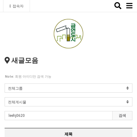
Toggle
접속자
naviga
새글모음
Note:
회원 아이디만 검색 가능
검색
제목