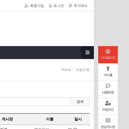
회원가입
로그인
추가메뉴
마이페이지
Home
새글모음
마이홈
내글반응
검색
타임라인
게시판
이름
일시
관심게시판