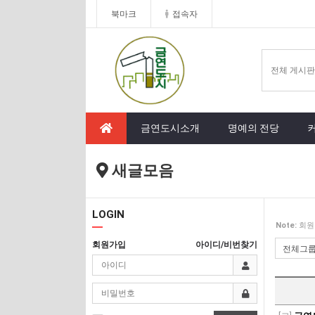
북마크
접속자
금연도시소개
명예의 전당
새글모음
LOGIN
Note:
회원
회원가입
아이디/비번찾기