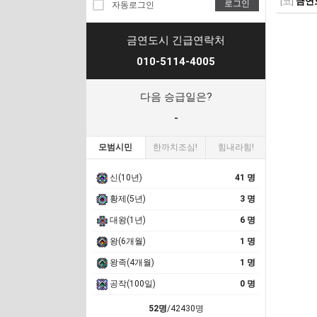
[코]
금연도
로그인
자동로그인
금연도시 긴급연락처
010-5114-4005
다음 승급일은?
-
모범시민
한까치조심!
힘내라힘!
신(10년)
41 명
황제(5년)
3 명
대왕(1년)
6 명
왕(6개월)
1 명
왕족(4개월)
1 명
공작(100일)
0 명
52명
/42430명