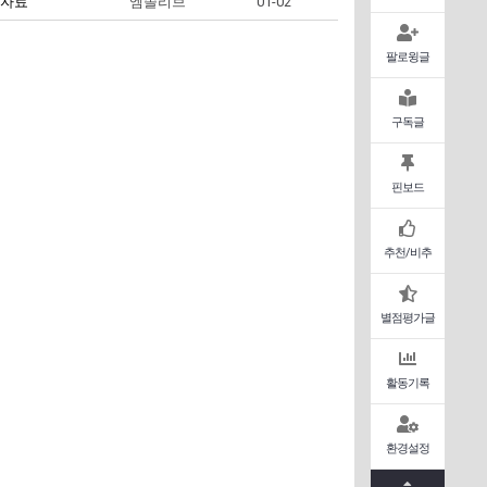
 자료
엠솔리브
01-02
팔로윙글
구독글
핀보드
추천/비추
별점평가글
활동기록
환경설정