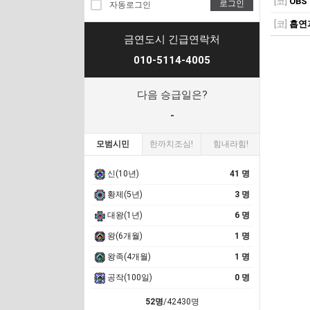
[코]
OB
로그인
자동로그인
[코]
흡연
금연도시 긴급연락처
010-5114-4005
다음 승급일은?
-
모범시민
한까치조심!
힘내라힘!
신(10년)
41 명
황제(5년)
3 명
대왕(1년)
6 명
왕(6개월)
1 명
왕족(4개월)
1 명
공작(100일)
0 명
52명
/42430명