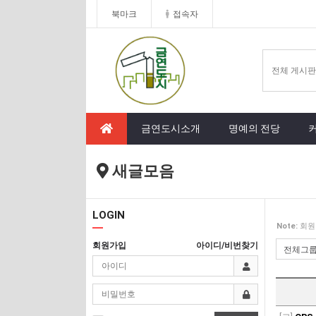
북마크
접속자
금연도시소개
명예의 전당
새글모음
LOGIN
Note:
회원
회원가입
아이디/비번찾기