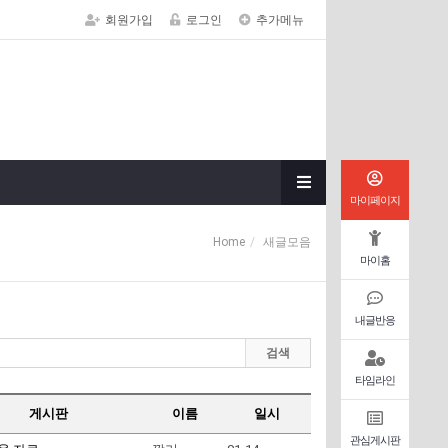
회원가입
로그인
추가메뉴
마이페이지
Home
새글모음
마이홈
내글반응
검색
타임라인
게시판
이름
일시
관심게시판