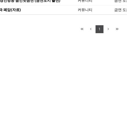
S 경인방송 줌인핫금연 (금연도시 출연)
커뮤니티
금연 도
과 폐암(자료)
커뮤니티
금연 도
1