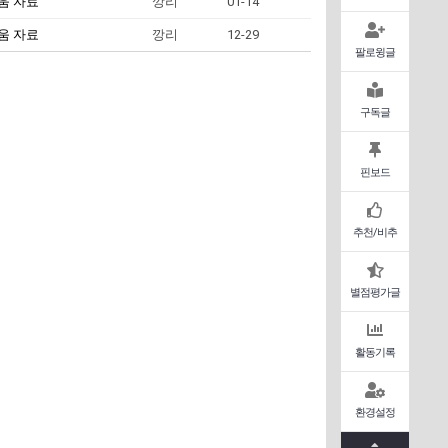
움 자료
깡리
01-14
움 자료
깡리
12-29
팔로윙글
구독글
핀보드
추천/비추
별점평가글
활동기록
환경설정