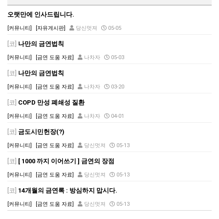
오랫만에 인사드립니다.
[커뮤니티]
[자유게시판]
당신멋져
05-05
[코]
나만의 금연법칙
[커뮤니티]
[금연 도움 자료]
나차자
05-03
[코]
나만의 금연법칙
[커뮤니티]
[금연 도움 자료]
나차자
03-20
[코]
COPD 만성 폐쇄성 질환
[커뮤니티]
[금연 도움 자료]
나차자
04-01
[코]
금도시민헌장(?)
[커뮤니티]
[금연 도움 자료]
당신멋져
05-13
[코]
[ 1000 까지 이어쓰기 ] 금연의 장점
[커뮤니티]
[금연 도움 자료]
당신멋져
05-13
[코]
14개월의 금연록 : 방심하지 맙시다.
[커뮤니티]
[금연 도움 자료]
당신멋져
05-13