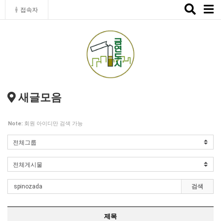
Toggle
접속자
naviga
새글모음
Note:
회원 아이디만 검색 가능
검색
제목