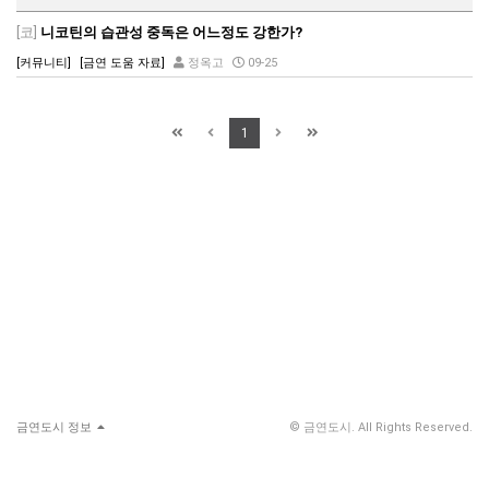
[코]
니코틴의 습관성 중독은 어느정도 강한가?
[커뮤니티]
[금연 도움 자료]
정옥고
09-25
1
금연도시 정보
© 금연도시. All Rights Reserved.