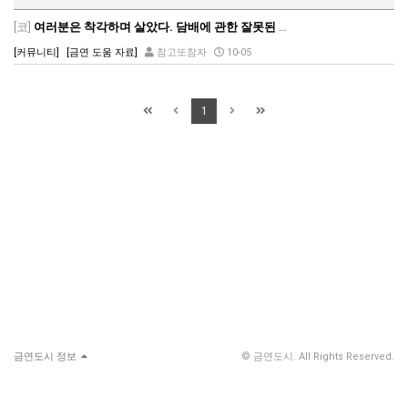
[코]
여러분은 착각하며 살았다. 담배에 관한 잘못된 상식
[커뮤니티]
[금연 도움 자료]
참고또참자
10-05
1
금연도시 정보
© 금연도시. All Rights Reserved.