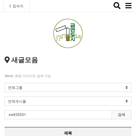
Toggle
접속자
naviga
새글모음
Note:
회원 아이디만 검색 가능
검색
제목