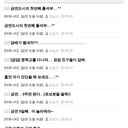
[코]
금연도시의 첫번째 출석부....^^
[커뮤니티]
[금연 도움 자료]
장길석
03-20
금연도시의 첫번째 출석부....^^
[커뮤니티]
[금연 도움 자료]
장길석
03-20
[코]
담배가 뭡네까??.........................................시간대별 금단현상
[커뮤니티]
[금연 도움 자료]
장길석
03-20
[코]
[잡담] 중학교를 다니며.... 점점 친구들이 담배를 피기 시작하네여......
[커뮤니티]
[금연 도움 자료]
장길석
02-27
흡연 자가 진단을 해 보세요......^^
[커뮤니티]
[금연 도움 자료]
장길석
02-24
[코]
금연... 3주면 된다...(초보분들 필독!)
[커뮤니티]
[금연 도움 자료]
장길석
03-02
[코]
금연 5일째.. 아 놀라워라~
[커뮤니티]
[금연 도움 자료]
장길석
02-21