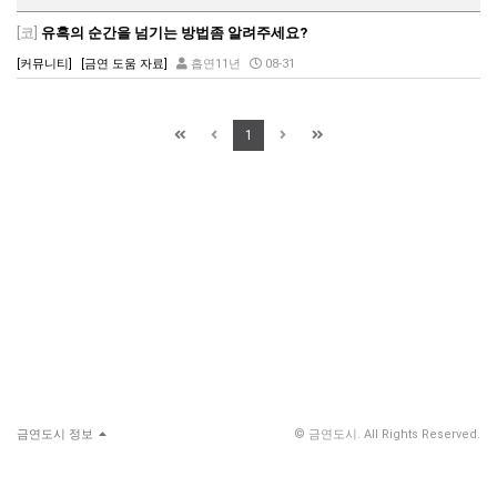
[코]
유혹의 순간을 넘기는 방법좀 알려주세요?
[커뮤니티]
[금연 도움 자료]
흡연11년
08-31
1
금연도시 정보
© 금연도시. All Rights Reserved.