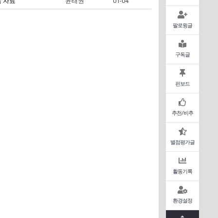
움 자료
윤태권
01-04
팔로윙글
구독글
핀보드
추천/비추
별점평가글
활동기록
환경설정