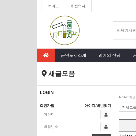
북마크
접속자
금연도시소개
명예의 전당
새글모음
LOGIN
Note:
회원
회원가입
아이디/비번찾기