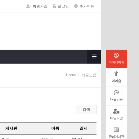
회원가입
로그인
추가메뉴
마이페이지
Home
새글모음
마이홈
내글반응
검색
타임라인
게시판
이름
일시
관심게시판