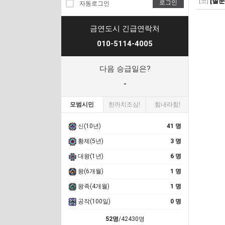
[코]
[질문
로그인
자동로그인
금연도시 긴급연락처
010-5114-4005
다음 승급일은?
-
모범시민
한까치조심!
힘내라힘!
신(10년)
41 명
황제(5년)
3 명
대왕(1년)
6 명
왕(6개월)
1 명
왕족(4개월)
1 명
공작(100일)
0 명
52명
/42430명