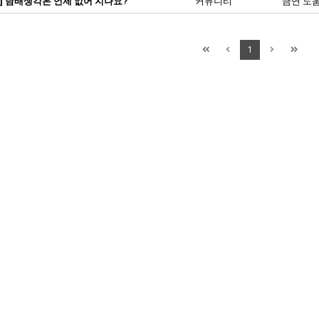
] 담배생각은 언제 없어 지나요?
커뮤니티
금연 도
1