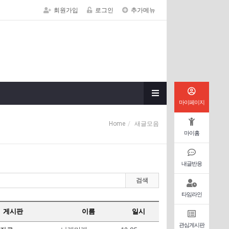
회원가입
로그인
추가메뉴
마이페이지
Home
새글모음
마이홈
내글반응
검색
타임라인
게시판
이름
일시
관심게시판