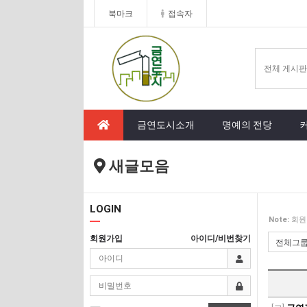
북마크
접속자
금연도시소개
명예의 전당
새글모음
LOGIN
Note:
회원
회원가입
아이디/비번찾기