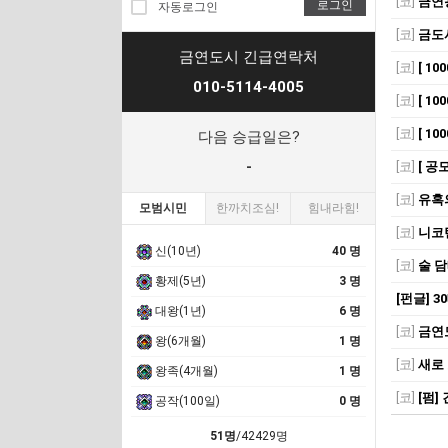
[코]
금연
로그인
자동로그인
[코]
금도
금연도시 긴급연락처
[코]
[ 1
010-5114-4005
[코]
[ 1
[코]
[ 1
다음 승급일은?
-
[코]
[ 공
[코]
유혹
모범시민
한까치조심!
힘내라힘!
[코]
니코
신(10년)
40 명
[코]
술 담
황제(5년)
3 명
[펀글] 
대왕(1년)
6 명
[코]
금연
왕(6개월)
1 명
[코]
새로
왕족(4개월)
1 명
[코]
[펌]
공작(100일)
0 명
51명
/42429명